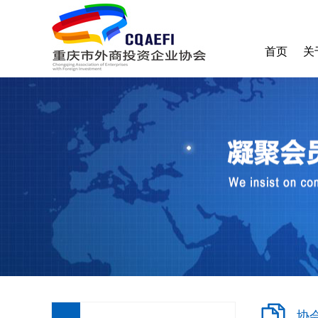
首页
关
协
收
加
协