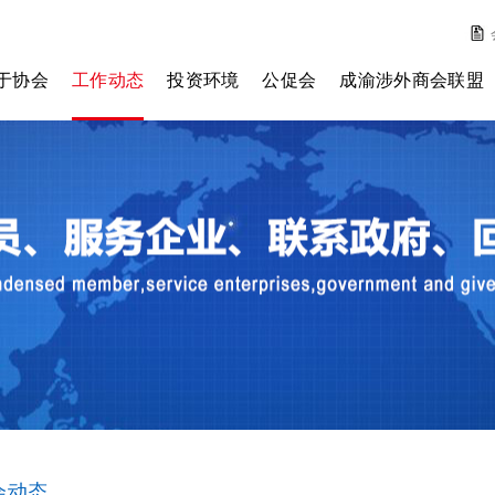
于协会
工作动态
投资环境
公促会
成渝涉外商会联盟
会简介
外资动态
历年投资环境报告
主任委员
理事会
协会动态
投资环境测评
副主任委员
监事会
通知公告
其它报告
会员单位
秘书处
章程
费标准
入我们
会动态