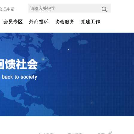
会员申请
会员专区
外商投诉
协会服务
党建工作
会员介绍
投诉协调中心
会员权益
支部动态
企业动态
管理办法
商务代办
外企党建
外协30年
投诉协调平台
会议展览
考察培训