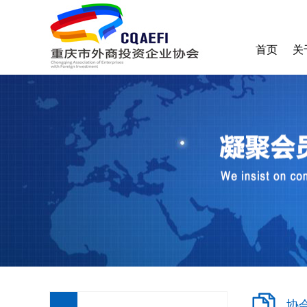
首页
关
协
收
加
协