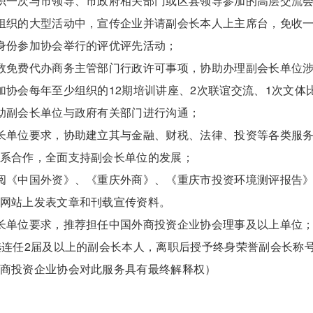
织一次与市领导、市政府相关部门或区县领导参加的高层交流
组织的大型活动中，宣传企业并请副会长本人上主席台，免收
身份参加协会举行的评优评先活动；
数免费代办商务主管部门行政许可事项，协助办理副会长单位
加协会每年至少组织的12期培训讲座、2次联谊交流、1次文体
助副会长单位与政府有关部门进行沟通；
长单位要求，协助建立其与金融、财税、法律、投资等各类服
系合作，全面支持副会长单位的发展；
阅《中国外资》、《重庆外商》、《重庆市投资环境测评报告
网站上发表文章和刊载宣传资料。
长单位要求，推荐担任中国外商投资企业协会理事及以上单位
选连任2届及以上的副会长本人，离职后授予终身荣誉副会长称
商投资企业协会对此服务具有最终解释权）