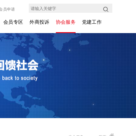
会员申请
会员专区
外商投诉
协会服务
党建工作
会员介绍
投诉协调中心
会员权益
支部动态
企业动态
管理办法
商务代办
外企党建
外协30年
投诉协调平台
会议展览
考察培训