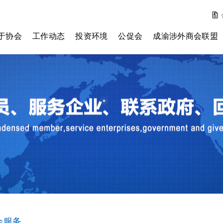
于协会
工作动态
投资环境
公促会
成渝涉外商会联盟
会简介
外资动态
历年投资环境报告
主任委员
理事会
协会动态
投资环境测评
副主任委员
监事会
通知公告
其它报告
会员单位
秘书处
章程
费标准
入我们
会服务