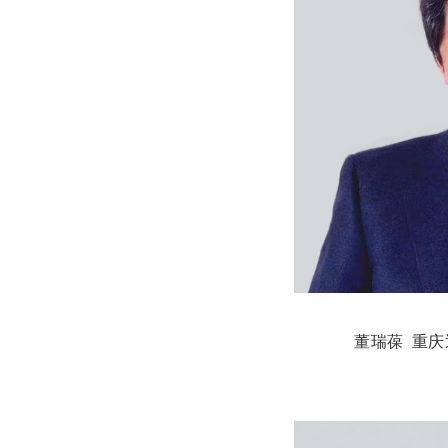
董瑞葆 重庆迅