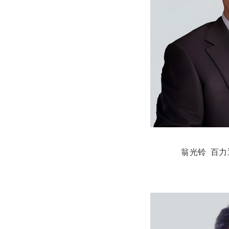
翁光铃 百力通发